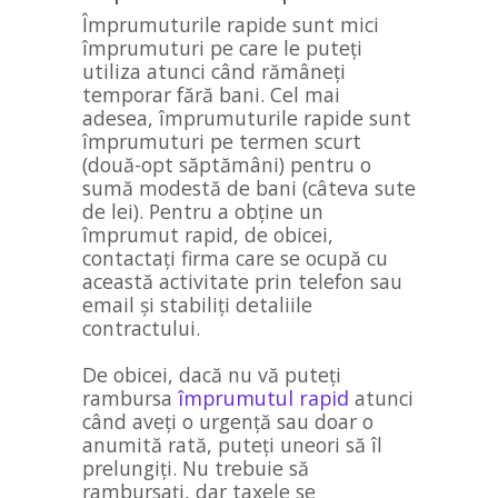
Împrumuturile rapide sunt mici
împrumuturi pe care le puteți
utiliza atunci când rămâneți
temporar fără bani. Cel mai
adesea, împrumuturile rapide sunt
împrumuturi pe termen scurt
(două-opt săptămâni) pentru o
sumă modestă de bani (câteva sute
de lei). Pentru a obține un
împrumut rapid, de obicei,
contactați firma care se ocupă cu
această activitate prin telefon sau
email și stabiliți detaliile
contractului.
De obicei, dacă nu vă puteți
rambursa
împrumutul rapid
atunci
când aveți o urgență sau doar o
anumită rată, puteți uneori să îl
prelungiți. Nu trebuie să
rambursați, dar taxele se