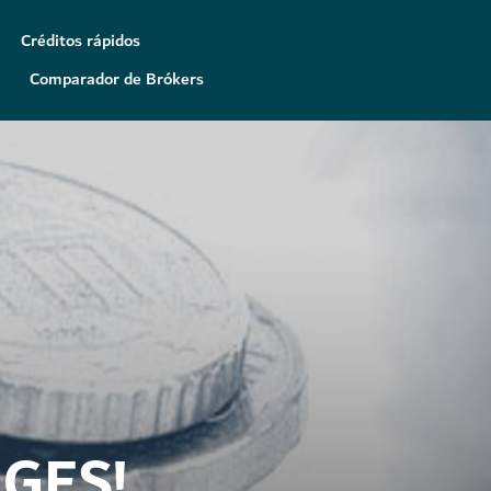
Créditos rápidos
Comparador de Brókers
GES!
GES!