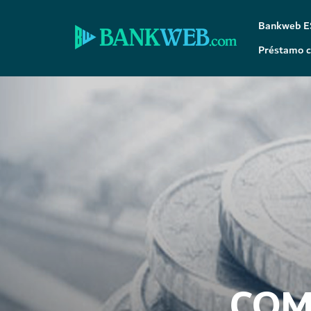
Bankweb E
Préstamo c
COM
COM