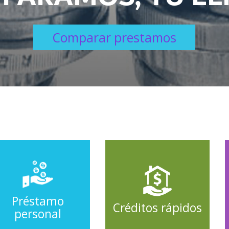
Comparar prestamos
Comparar prestamos
Préstamo
Créditos rápidos
personal