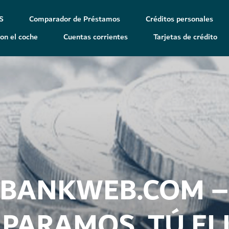
S
Comparador de Préstamos
Créditos personales
on el coche
Cuentas corrientes
Tarjetas de crédito
BANKWEB.COM –
BANKWEB.COM –
PARAMOS, TÚ ELI
PARAMOS, TÚ ELI